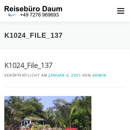
Zum
Inhalt
Menü
springen
AKTUELLES
ÜBER UNS
ANGEBOTE
K1024_FILE_137
REISEBERICHTE
GALLERIE
KONTAKT
K1024_File_137
VERÖFFENTLICHT AM
JANUAR 4, 2021
VON
ADMIN
IMPRESSUM